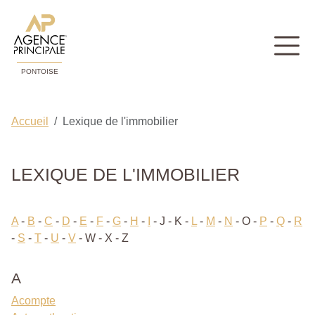
PONTOISE
Accueil
Lexique de l'immobilier
LEXIQUE DE L'IMMOBILIER
A
-
B
-
C
-
D
-
E
-
F
-
G
-
H
-
I
-
J - K
-
L
-
M
-
N
-
O
-
P
-
Q
-
R
-
S
-
T
-
U
-
V
-
W - X - Z
A
Acompte