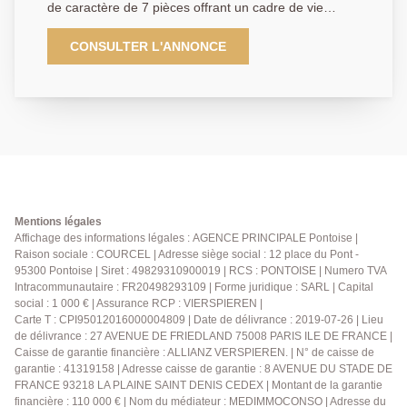
de caractère de 7 pièces offrant un cadre de vie
agréable avec un séjour chaleureux, une cuisine semi
ouverte et aménagée, à l'étage 2 belles chambres
CONSULTER L'ANNONCE
avec placard un bureau et surtout une véranda de
presque 10 m² donnant sur un jardin avec grotte.
Enfin au 2ème vous y trouverez un grand palier
desservant une chambre et un autre bureau. Vous
bénéficierez également d'un stationnement extérieur
avec une place de parking et d'une cave ainsi que
d'un grand jardin de 600m². visiter sans tarder ! DPE :
F. EXCLUSIVITE A.P.
Mentions légales
Affichage des informations légales : AGENCE PRINCIPALE Pontoise |
Raison sociale : COURCEL | Adresse siège social : 12 place du Pont -
95300 Pontoise | Siret : 49829310900019 | RCS : PONTOISE | Numero TVA
Intracommunautaire : FR20498293109 | Forme juridique : SARL | Capital
social : 1 000 € | Assurance RCP : VIERSPIEREN |
Carte T : CPI95012016000004809 | Date de délivrance : 2019-07-26 | Lieu
de délivrance : 27 AVENUE DE FRIEDLAND 75008 PARIS ILE DE FRANCE |
Caisse de garantie financière : ALLIANZ VERSPIEREN. | N° de caisse de
garantie : 41319158 | Adresse caisse de garantie : 8 AVENUE DU STADE DE
FRANCE 93218 LA PLAINE SAINT DENIS CEDEX | Montant de la garantie
financière : 110 000 € | Nom du médiateur : MEDIMMOCONSO | Adresse du