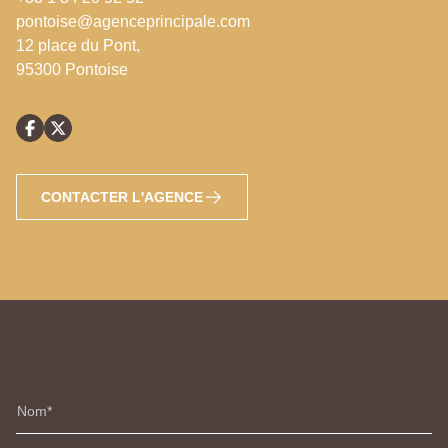
pontoise@agenceprincipale.com
12 place du Pont,
95300 Pontoise
CONTACTER L'AGENCE
Nom