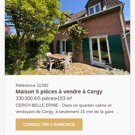
Référence 11282
Maison 5 pièces à vendre à Cergy
330 000 €
5 pièces
103 m²
CERGY-BELLE EPINE - Dans un quartier calme et
verdoyant de Cergy, à seulement 15 min de la gare et
proche des écoles, de parcs et commodités, offrant
un cadre de vie agréable pour une famille, découvrez
CONSULTER L'ANNONCE
cette charmante maison. Elle offre au rez-de-