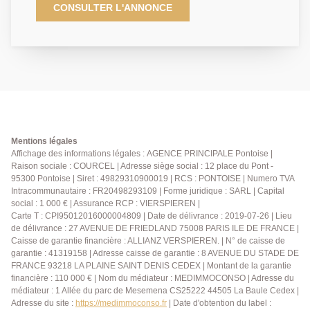
une maison de 6 pièces idéalement agencé offrant un
CONSULTER L'ANNONCE
séjour traversant donnant sur terrasse et jardin,
cuisine indépendante spacieuse, 3 chambres, salle de
bains et salle d'eau. Combles aménagés en grande
pièce. Garage attenant. Environnement verdoyant.
Idéal pour une famille ! DPE: En cours - Agent
commercial
Mentions légales
Affichage des informations légales : AGENCE PRINCIPALE Pontoise |
Raison sociale : COURCEL | Adresse siège social : 12 place du Pont -
95300 Pontoise | Siret : 49829310900019 | RCS : PONTOISE | Numero TVA
Intracommunautaire : FR20498293109 | Forme juridique : SARL | Capital
social : 1 000 € | Assurance RCP : VIERSPIEREN |
Carte T : CPI95012016000004809 | Date de délivrance : 2019-07-26 | Lieu
de délivrance : 27 AVENUE DE FRIEDLAND 75008 PARIS ILE DE FRANCE |
Caisse de garantie financière : ALLIANZ VERSPIEREN. | N° de caisse de
garantie : 41319158 | Adresse caisse de garantie : 8 AVENUE DU STADE DE
FRANCE 93218 LA PLAINE SAINT DENIS CEDEX | Montant de la garantie
financière : 110 000 € | Nom du médiateur : MEDIMMOCONSO | Adresse du
médiateur : 1 Allée du parc de Mesemena CS25222 44505 La Baule Cedex |
Adresse du site :
https://medimmoconso.fr
| Date d'obtention du label :