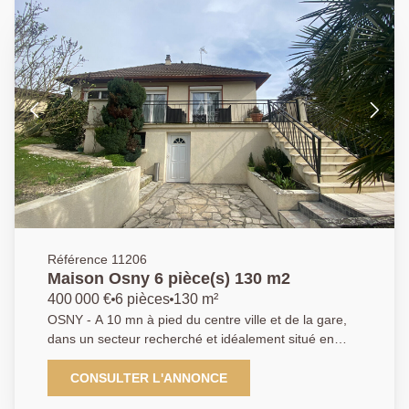
suite parentale avec sa salle d'eau, une salle de bains
et un coin bureau. Un sous-sol total, un grenier et un
garage complètent ce bien. Une belle terrasse à
l'arrière de la maison donnant sur le jardin sans vis-à-
vis vous fera apprécier vos repas en extérieur. A
VISITER SANS TARDER ! DPE: E
Référence 11206
Maison Osny 6 pièce(s) 130 m2
400 000 €
6 pièces
130 m²
OSNY - A 10 mn à pied du centre ville et de la gare,
dans un secteur recherché et idéalement situé en
face du Parc de GROUCHY, proche des écoles et
collège, maison individuelle offrant un double séjour
CONSULTER L'ANNONCE
traversant avec cuisine américaine aménagée et