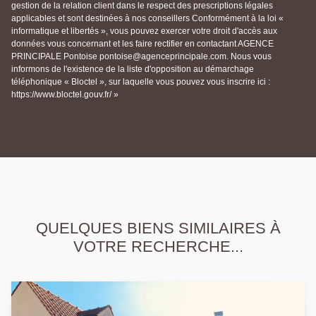
gestion de la relation client dans le respect des prescriptions légales
applicables et sont destinées à nos conseillers Conformément à la loi «
informatique et libertés », vous pouvez exercer votre droit d'accès aux
données vous concernant et les faire rectifier en contactant AGENCE
PRINCIPALE Pontoise pontoise@agenceprincipale.com. Nous vous
informons de l'existence de la liste d'opposition au démarchage
téléphonique « Bloctel », sur laquelle vous pouvez vous inscrire ici :
https://www.bloctel.gouv.fr/ »
QUELQUES BIENS SIMILAIRES À
VOTRE RECHERCHE...