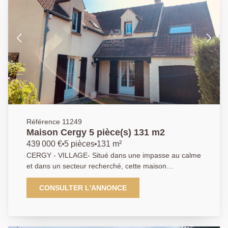
Référence 11249
Maison Cergy 5 pièce(s) 131 m2
439 000 €
5 pièces
131 m²
CERGY - VILLAGE- Situé dans une impasse au calme
et dans un secteur recherché, cette maison
individuelle aux beaux volumes vous offre au rez-de-
chaussée une entrée avec rangements, un double
CONSULTER L'ANNONCE
séjour lumineux avec cheminée donnant sur le jardin ,
une cuisine indépendante aménagée et équipée. A
l'étage vous trouverez 3 belles chambres dont une