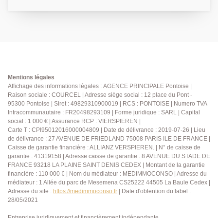
équipée, 4 chambres dont une suite parentale avec
salle d'eau, salle de bains et terrasse. Un sous-sol
total en partie aménagé et un garage complètent ce
bien. Fort potentiel pour cette maison dont les
combles sont aménageables. Le tout édifié sur 561
m² de terrain avec terrasse. DPE: C
Mentions légales
Affichage des informations légales : AGENCE PRINCIPALE Pontoise |
Raison sociale : COURCEL | Adresse siège social : 12 place du Pont -
95300 Pontoise | Siret : 49829310900019 | RCS : PONTOISE | Numero TVA
Intracommunautaire : FR20498293109 | Forme juridique : SARL | Capital
social : 1 000 € | Assurance RCP : VIERSPIEREN |
Carte T : CPI95012016000004809 | Date de délivrance : 2019-07-26 | Lieu
de délivrance : 27 AVENUE DE FRIEDLAND 75008 PARIS ILE DE FRANCE |
Caisse de garantie financière : ALLIANZ VERSPIEREN. | N° de caisse de
garantie : 41319158 | Adresse caisse de garantie : 8 AVENUE DU STADE DE
FRANCE 93218 LA PLAINE SAINT DENIS CEDEX | Montant de la garantie
financière : 110 000 € | Nom du médiateur : MEDIMMOCONSO | Adresse du
médiateur : 1 Allée du parc de Mesemena CS25222 44505 La Baule Cedex |
Adresse du site :
https://medimmoconso.fr
| Date d'obtention du label :
28/05/2021
Entreprise juridiquement et financièrement indépendante