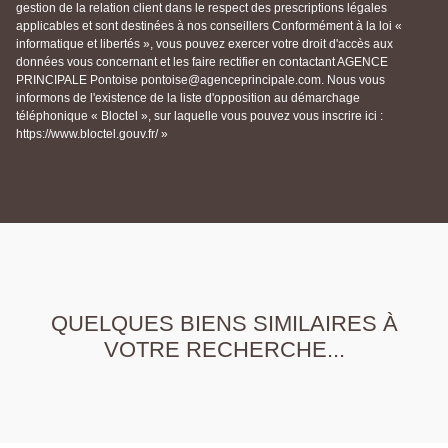
gestion de la relation client dans le respect des prescriptions légales
applicables et sont destinées à nos conseillers Conformément à la loi «
informatique et libertés », vous pouvez exercer votre droit d'accès aux
données vous concernant et les faire rectifier en contactant AGENCE
PRINCIPALE Pontoise pontoise@agenceprincipale.com. Nous vous
informons de l'existence de la liste d'opposition au démarchage
téléphonique « Bloctel », sur laquelle vous pouvez vous inscrire ici :
https://www.bloctel.gouv.fr/ »
QUELQUES BIENS SIMILAIRES À
VOTRE RECHERCHE...