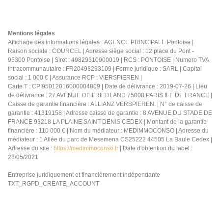
Mentions légales
Affichage des informations légales : AGENCE PRINCIPALE Pontoise |
Raison sociale : COURCEL | Adresse siège social : 12 place du Pont -
95300 Pontoise | Siret : 49829310900019 | RCS : PONTOISE | Numero TVA
Intracommunautaire : FR20498293109 | Forme juridique : SARL | Capital
social : 1 000 € | Assurance RCP : VIERSPIEREN |
Carte T : CPI95012016000004809 | Date de délivrance : 2019-07-26 | Lieu
de délivrance : 27 AVENUE DE FRIEDLAND 75008 PARIS ILE DE FRANCE |
Caisse de garantie financière : ALLIANZ VERSPIEREN. | N° de caisse de
garantie : 41319158 | Adresse caisse de garantie : 8 AVENUE DU STADE DE
FRANCE 93218 LA PLAINE SAINT DENIS CEDEX | Montant de la garantie
financière : 110 000 € | Nom du médiateur : MEDIMMOCONSO | Adresse du
médiateur : 1 Allée du parc de Mesemena CS25222 44505 La Baule Cedex |
Adresse du site :
https://medimmoconso.fr
| Date d'obtention du label :
28/05/2021
Entreprise juridiquement et financièrement indépendante
TXT_RGPD_CREATE_ACCOUNT