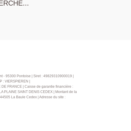
ERCHE...
t - 95300 Pontoise | Siret : 49829310900019 |
CP : VIERSPIEREN |
DE FRANCE | Caisse de garantie financière :
 LA PLAINE SAINT DENIS CEDEX | Montant de la
4505 La Baule Cedex | Adresse du site :