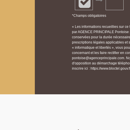
*Champs obligatoires
« Les informations recueillies sur ce
par AGENCE PRINCIPALE Pontoise po
conservées pour la durée nécessaire à
prescriptions légales applicables et
« informatique et libertés », vous p
concernant et les faire rectifier e
pontoise@agenceprincipale.com. Nous
d'opposition au démarchage téléphon
inscrire ici : https://www.bloctel.gouv.f