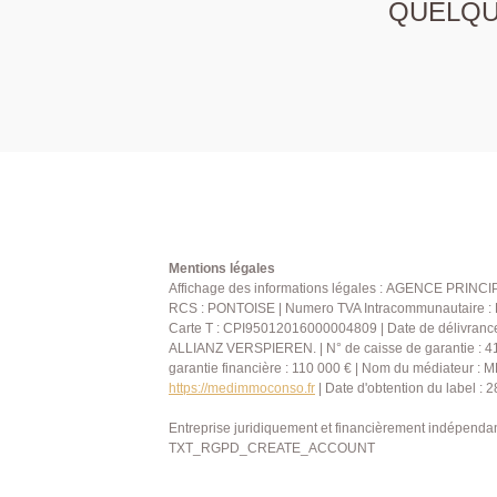
QUELQUE
Mentions légales
Affichage des informations légales : AGENCE PRINCIPA
RCS : PONTOISE | Numero TVA Intracommunautaire : FR
Carte T : CPI95012016000004809 | Date de délivranc
ALLIANZ VERSPIEREN. | N° de caisse de garantie :
garantie financière : 110 000 € | Nom du médiateur 
https://medimmoconso.fr
| Date d'obtention du label : 
Entreprise juridiquement et financièrement indépenda
TXT_RGPD_CREATE_ACCOUNT