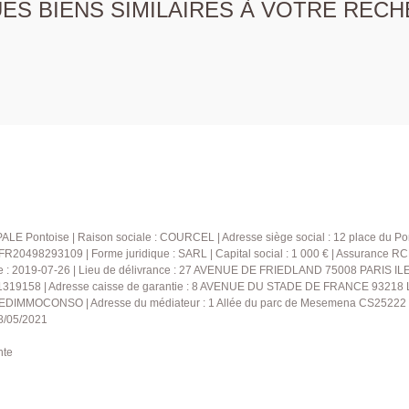
S BIENS SIMILAIRES À VOTRE RECH
LE Pontoise | Raison sociale : COURCEL | Adresse siège social : 12 place du Pon
20498293109 | Forme juridique : SARL | Capital social : 1 000 € | Assurance R
e : 2019-07-26 | Lieu de délivrance : 27 AVENUE DE FRIEDLAND 75008 PARIS ILE 
 41319158 | Adresse caisse de garantie : 8 AVENUE DU STADE DE FRANCE 93218
: MEDIMMOCONSO | Adresse du médiateur : 1 Allée du parc de Mesemena CS25222 4
28/05/2021
nte