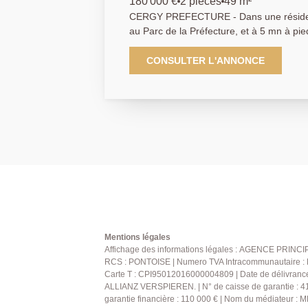
180 000 €
2 pièces
49 m²
CERGY PREFECTURE - Dans une résiden
au Parc de la Préfecture, et à 5 mn à pi
tous commerces, dans un immeuble ravalé
un très bel appartement de 2 pièces avec
CONSULTER L'ANNONCE
une magnifique vue et une bonne exposi
séjour, cuisine équipée, chambre et sall
place de parking en sous-sol complèten
COEUR ASSURÉ ! DPE: C - Agent comme
Mentions légales
Affichage des informations légales : AGENCE PRINCIPA
RCS : PONTOISE | Numero TVA Intracommunautaire : FR
Carte T : CPI95012016000004809 | Date de délivranc
ALLIANZ VERSPIEREN. | N° de caisse de garantie :
garantie financière : 110 000 € | Nom du médiateur 