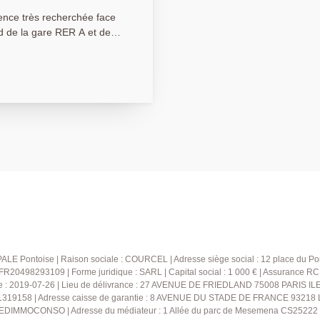
ce très recherchée face
ed de la gare RER A et de
 avec isolation extérieure,
 un grand balcon, offrant
tion, comprenant entrée,
e de bains. Une cave et une
t ce bien. LE COUP DE
rcial.
LE Pontoise | Raison sociale : COURCEL | Adresse siège social : 12 place du Pon
20498293109 | Forme juridique : SARL | Capital social : 1 000 € | Assurance R
e : 2019-07-26 | Lieu de délivrance : 27 AVENUE DE FRIEDLAND 75008 PARIS ILE 
 41319158 | Adresse caisse de garantie : 8 AVENUE DU STADE DE FRANCE 93218
: MEDIMMOCONSO | Adresse du médiateur : 1 Allée du parc de Mesemena CS25222 4