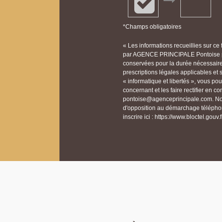
*Champs obligatoires
« Les informations recueillies sur ce
par AGENCE PRINCIPALE Pontoise po
conservées pour la durée nécessaire à
prescriptions légales applicables et
« informatique et libertés », vous p
concernant et les faire rectifier e
pontoise@agenceprincipale.com. Nous
d'opposition au démarchage téléphon
inscrire ici : https://www.bloctel.gouv.f