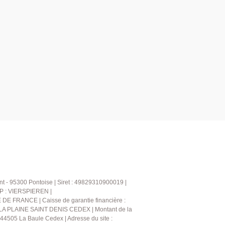
t - 95300 Pontoise | Siret : 49829310900019 |
CP : VIERSPIEREN |
DE FRANCE | Caisse de garantie financière :
 LA PLAINE SAINT DENIS CEDEX | Montant de la
4505 La Baule Cedex | Adresse du site :