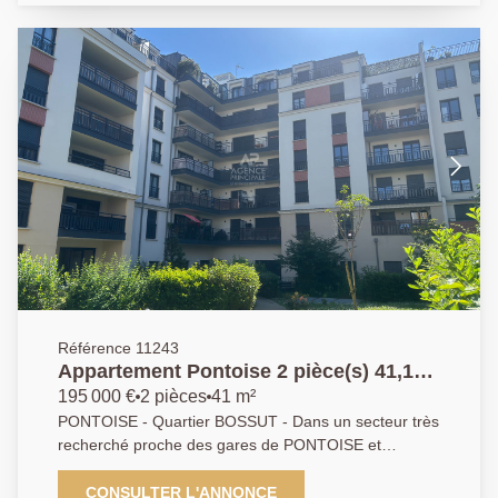
complète ce bien. RARE SUR LE SECTEUR ! DPE : C
- Agent commercial.
Référence 11243
Appartement Pontoise 2 pièce(s) 41,17
m²
195 000 €
2 pièces
41 m²
PONTOISE - Quartier BOSSUT - Dans un secteur très
recherché proche des gares de PONTOISE et
CERGY, bel appartement de 2 pièces récent dans une
résidence de standing sécurisée offrant entrée,
CONSULTER L'ANNONCE