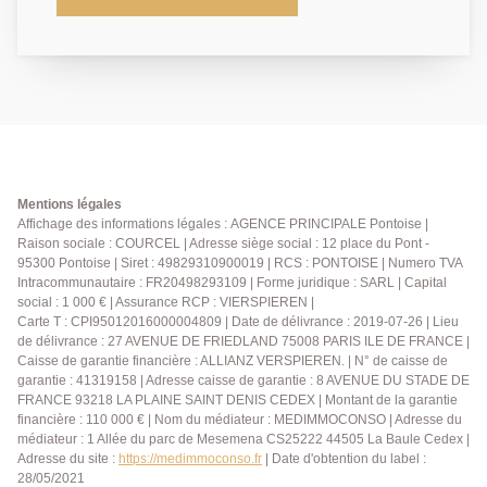
cuisine aménagée et équipée ouverte sur séjour,
chambre et salle de bains. Une place de parking en
sous-sol et un jardin avec terrasse complètent ce
bien. RARE SUR LE MARCHÉ ! DPE: B - Agent
commercial.
Mentions légales
Affichage des informations légales : AGENCE PRINCIPALE Pontoise |
Raison sociale : COURCEL | Adresse siège social : 12 place du Pont -
95300 Pontoise | Siret : 49829310900019 | RCS : PONTOISE | Numero TVA
Intracommunautaire : FR20498293109 | Forme juridique : SARL | Capital
social : 1 000 € | Assurance RCP : VIERSPIEREN |
Carte T : CPI95012016000004809 | Date de délivrance : 2019-07-26 | Lieu
de délivrance : 27 AVENUE DE FRIEDLAND 75008 PARIS ILE DE FRANCE |
Caisse de garantie financière : ALLIANZ VERSPIEREN. | N° de caisse de
garantie : 41319158 | Adresse caisse de garantie : 8 AVENUE DU STADE DE
FRANCE 93218 LA PLAINE SAINT DENIS CEDEX | Montant de la garantie
financière : 110 000 € | Nom du médiateur : MEDIMMOCONSO | Adresse du
médiateur : 1 Allée du parc de Mesemena CS25222 44505 La Baule Cedex |
Adresse du site :
https://medimmoconso.fr
| Date d'obtention du label :
28/05/2021