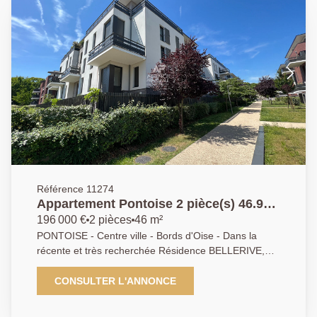
Référence 11274
Appartement Pontoise 2 pièce(s) 46.95
m2
196 000 €
2 pièces
46 m²
PONTOISE - Centre ville - Bords d'Oise - Dans la
récente et très recherchée Résidence BELLERIVE,
appartement de 2 pièces parfaitement agencé et
idéalement exposé offrant un séjour donnant sur un
CONSULTER L'ANNONCE
grand balcon, cuisine US, chambre avec placard et
salle d'eau. Une place de parking en sous-sol