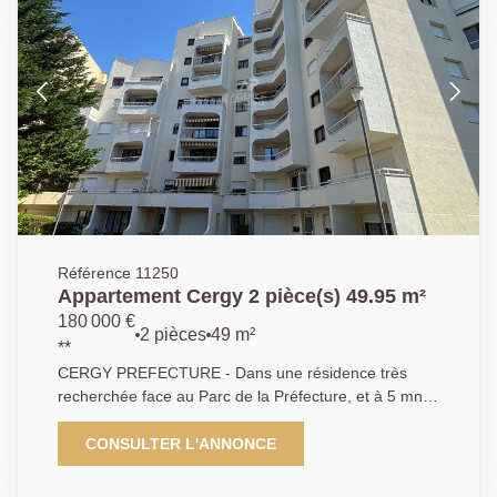
Référence 11250
Appartement Cergy 2 pièce(s) 49.95 m²
180 000 €
2 pièces
49 m²
**
CERGY PREFECTURE - Dans une résidence très
recherchée face au Parc de la Préfecture, et à 5 mn à
pied de la gare RER A et de tous commerces, dans
un immeuble ravalé avec isolation extérieure, un très
CONSULTER L'ANNONCE
bel appartement de 2 pièces avec un grand balcon,
offrant une magnifique vue et une bonne exposition,