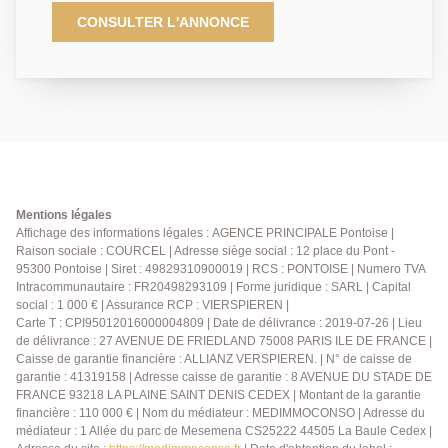
espaces modernes et spacieux. Le séjour est
CONSULTER L'ANNONCE
particulièrement lumineux et agréable, avec une
grande cuisine ouverte, créant une pièce de vie
spacieuse et conviviale. Idéal pour recevoir ou profiter
de moments de détente. À l'étage, vous trouverez une
grande chambre avec balcon, ainsi qu'une salle d'eau
décorée avec goût, offrant un espace fonctionnel et
élégant. Commerces et écoles à proximité, un
emplacement parfait pour profiter d'un cadre de vie
paisible tout en étant proche de toutes les
Mentions légales
commodités. DPE: C - EXCLUSIVITÉ
Affichage des informations légales : AGENCE PRINCIPALE Pontoise |
Raison sociale : COURCEL | Adresse siège social : 12 place du Pont -
95300 Pontoise | Siret : 49829310900019 | RCS : PONTOISE | Numero TVA
Intracommunautaire : FR20498293109 | Forme juridique : SARL | Capital
social : 1 000 € | Assurance RCP : VIERSPIEREN |
Carte T : CPI95012016000004809 | Date de délivrance : 2019-07-26 | Lieu
de délivrance : 27 AVENUE DE FRIEDLAND 75008 PARIS ILE DE FRANCE |
Caisse de garantie financière : ALLIANZ VERSPIEREN. | N° de caisse de
garantie : 41319158 | Adresse caisse de garantie : 8 AVENUE DU STADE DE
FRANCE 93218 LA PLAINE SAINT DENIS CEDEX | Montant de la garantie
financière : 110 000 € | Nom du médiateur : MEDIMMOCONSO | Adresse du
médiateur : 1 Allée du parc de Mesemena CS25222 44505 La Baule Cedex |