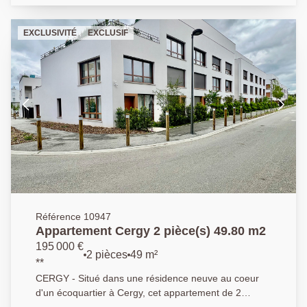
comprenant entrée, séjour, cuisine équipée, chambre
et salle de bains. Une cave et une place de parking en
EXCLUSIVITÉ
EXCLUSIF
sous-sol complètent ce bien. LE COUP DE COEUR
ASSURÉ ! DPE: C - Agent commercial.
Référence 10947
Appartement Cergy 2 pièce(s) 49.80 m2
195 000 €
2 pièces
49 m²
**
CERGY - Situé dans une résidence neuve au coeur
d'un écoquartier à Cergy, cet appartement de 2
pièces en duplex jamais habité, vous offre des