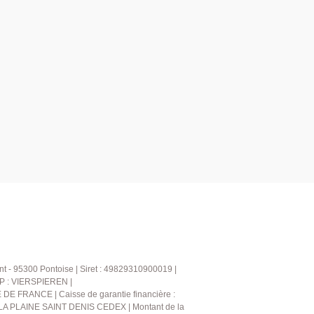
t - 95300 Pontoise | Siret : 49829310900019 |
CP : VIERSPIEREN |
DE FRANCE | Caisse de garantie financière :
 LA PLAINE SAINT DENIS CEDEX | Montant de la