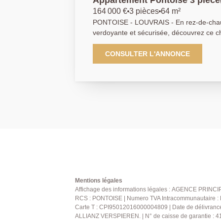
Appartement Pontoise 3 pièce
164 000 €
3 pièces
64 m²
PONTOISE - LOUVRAIS - En rez-de-chau
verdoyante et sécurisée, découvrez ce 
pièces offrant un grand séjour lumineux 
indépendante aménagée, 2 chambres et 
CONSULTER L'ANNONCE
place de parking extérieure complète ce 
investissement ! DPE: En cours.
Mentions légales
Affichage des informations légales : AGENCE PRINCIPA
RCS : PONTOISE | Numero TVA Intracommunautaire : FR
Carte T : CPI95012016000004809 | Date de délivranc
ALLIANZ VERSPIEREN. | N° de caisse de garantie :