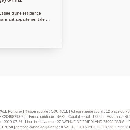
(s) 64 m2
ssée d'une résidence
charmant appartement de 3
avec coin repas, une cuisine
une salle de bains. Une
bien. Idéal premier achat ou
LE Pontoise | Raison sociale : COURCEL | Adresse siège social : 12 place du Pon
20498293109 | Forme juridique : SARL | Capital social : 1 000 € | Assurance R
e : 2019-07-26 | Lieu de délivrance : 27 AVENUE DE FRIEDLAND 75008 PARIS ILE 
 41319158 | Adresse caisse de garantie : 8 AVENUE DU STADE DE FRANCE 93218