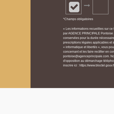
*Champs obligatoires
« Les informations recueillies sur ce
par AGENCE PRINCIPALE Pontoise po
conservées pour la durée nécessaire à
prescriptions légales applicables et
« informatique et libertés », vous p
concernant et les faire rectifier e
pontoise@agenceprincipale.com. Nous
d'opposition au démarchage téléphon
inscrire ici : https://www.bloctel.gouv.f