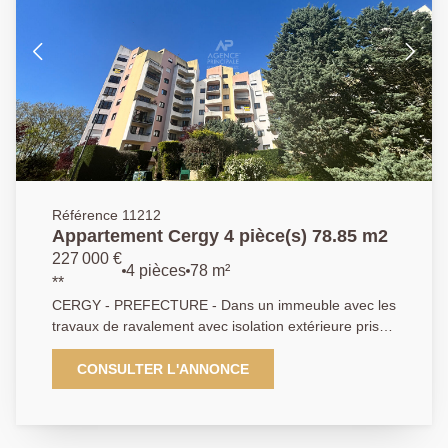
Référence 11212
Appartement Cergy 4 pièce(s) 78.85 m2
227 000 €
4 pièces
78 m²
**
CERGY - PREFECTURE - Dans un immeuble avec les
travaux de ravalement avec isolation extérieure pris
en charge par le vendeur, dans la résidence très
calme et recherchée "Chemin Dupuis", face au parc
CONSULTER L'ANNONCE
de la préfecture, et à deux pas des commerces et de
la gare RER A, de beaux volumes pour cet
appartement 4 pièces en parfait état offrant entrée,