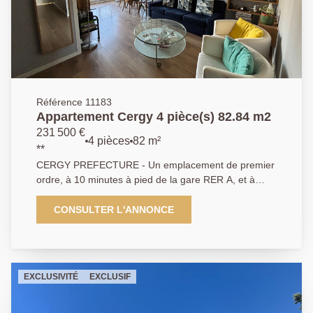
Référence 11183
Appartement Cergy 4 pièce(s) 82.84 m2
231 500 €
4 pièces
82 m²
**
CERGY PREFECTURE - Un emplacement de premier
ordre, à 10 minutes à pied de la gare RER A, et à
deux pas des universités et des écoles, dans une
belle résidence verdoyante, de belles prestations pour
CONSULTER L'ANNONCE
cet appartement de 4 pièces à la décoration soignée
offrant une belle entrée avec placard, séjour lumineux
sur balcon, grande cuisine équipée avec coin repas, 3
chambres dont une avec dressing, salle de bains et
EXCLUSIVITÉ
EXCLUSIF
cellier indépendant. Parking en sous-sol. Local à
vélos/poussettes en commun et sécurisé. Aucun vis à
vis. Agent commercial - DPE: E