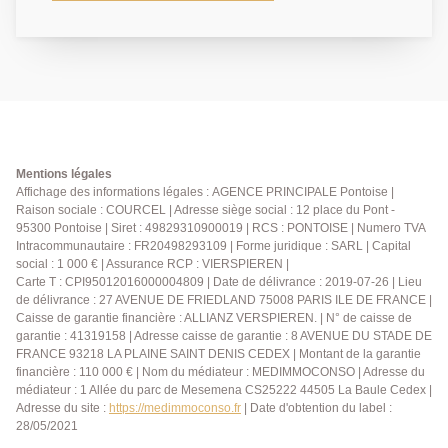
offrant un grand séjour ouvrant sur balcon à la vue
dégagée et idéalement exposé, cuisine équipée avec
cellier, 4 chambres et 2 salles d'eau. Une place de
parking et 2 caves complètent ce bien. RARE A LA
VENTE - DPE: D - Agent commercial - EXCLUSIVITÉ
Mentions légales
Affichage des informations légales : AGENCE PRINCIPALE Pontoise |
Raison sociale : COURCEL | Adresse siège social : 12 place du Pont -
95300 Pontoise | Siret : 49829310900019 | RCS : PONTOISE | Numero TVA
Intracommunautaire : FR20498293109 | Forme juridique : SARL | Capital
social : 1 000 € | Assurance RCP : VIERSPIEREN |
Carte T : CPI95012016000004809 | Date de délivrance : 2019-07-26 | Lieu
de délivrance : 27 AVENUE DE FRIEDLAND 75008 PARIS ILE DE FRANCE |
Caisse de garantie financière : ALLIANZ VERSPIEREN. | N° de caisse de
garantie : 41319158 | Adresse caisse de garantie : 8 AVENUE DU STADE DE
FRANCE 93218 LA PLAINE SAINT DENIS CEDEX | Montant de la garantie
financière : 110 000 € | Nom du médiateur : MEDIMMOCONSO | Adresse du
médiateur : 1 Allée du parc de Mesemena CS25222 44505 La Baule Cedex |
Adresse du site :
https://medimmoconso.fr
| Date d'obtention du label :
28/05/2021