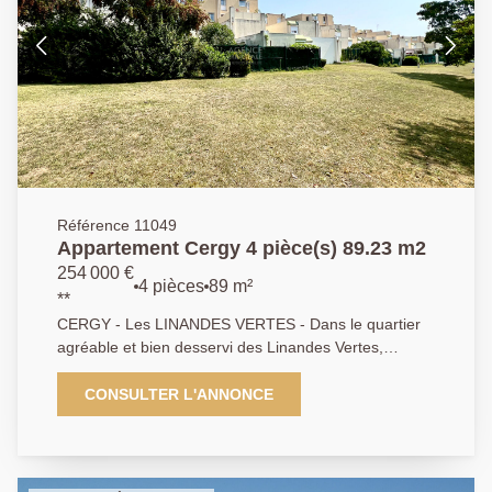
Référence 11049
Appartement Cergy 4 pièce(s) 89.23 m2
254 000 €
4 pièces
89 m²
**
CERGY - Les LINANDES VERTES - Dans le quartier
agréable et bien desservi des Linandes Vertes,
découvrez ce grand appartement de 4 pièces de
89,23 m², idéal pour accueillir une famille ou réaliser
CONSULTER L'ANNONCE
un investissement locatif attractif. L'appartement offre
une entrée avec rangement, un vaste séjour lumineux
avec cuisine ouverte aménagée et équipée, parfait
pour partager des moments conviviaux. L'espace nuit