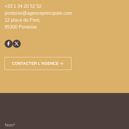
+33 1 34 20 52 52
pontoise@agenceprincipale.com
12 place du Pont,
95300 Pontoise
CONTACTER L'AGENCE
Nom