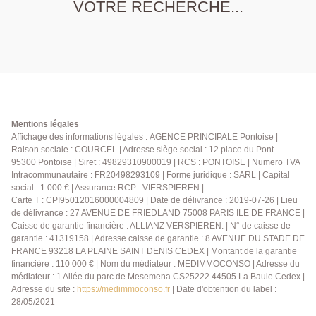
VOTRE RECHERCHE...
Mentions légales
Affichage des informations légales : AGENCE PRINCIPALE Pontoise |
Raison sociale : COURCEL | Adresse siège social : 12 place du Pont -
95300 Pontoise | Siret : 49829310900019 | RCS : PONTOISE | Numero TVA
Intracommunautaire : FR20498293109 | Forme juridique : SARL | Capital
social : 1 000 € | Assurance RCP : VIERSPIEREN |
Carte T : CPI95012016000004809 | Date de délivrance : 2019-07-26 | Lieu
de délivrance : 27 AVENUE DE FRIEDLAND 75008 PARIS ILE DE FRANCE |
Caisse de garantie financière : ALLIANZ VERSPIEREN. | N° de caisse de
garantie : 41319158 | Adresse caisse de garantie : 8 AVENUE DU STADE DE
FRANCE 93218 LA PLAINE SAINT DENIS CEDEX | Montant de la garantie
financière : 110 000 € | Nom du médiateur : MEDIMMOCONSO | Adresse du
médiateur : 1 Allée du parc de Mesemena CS25222 44505 La Baule Cedex |
Adresse du site :
https://medimmoconso.fr
| Date d'obtention du label :
28/05/2021