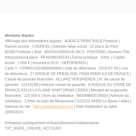
Mentions légales
Affichage des informations légales : AGENCE PRINCIPALE Pontoise |
Raison sociale : COURCEL | Adresse siège social : 12 place du Pont -
95300 Pontoise | Siret : 49829310900019 | RCS : PONTOISE | Numero TVA
Intracommunautaire : FR20498293109 | Forme juridique : SARL | Capital
social : 1 000 € | Assurance RCP : VIERSPIEREN |
Carte T : CPI95012016000004809 | Date de délivrance : 2019-07-26 | Lieu
de délivrance : 27 AVENUE DE FRIEDLAND 75008 PARIS ILE DE FRANCE |
Caisse de garantie financière : ALLIANZ VERSPIEREN. | N° de caisse de
garantie : 41319158 | Adresse caisse de garantie : 8 AVENUE DU STADE DE
FRANCE 93218 LA PLAINE SAINT DENIS CEDEX | Montant de la garantie
financière : 110 000 € | Nom du médiateur : MEDIMMOCONSO | Adresse du
médiateur : 1 Allée du parc de Mesemena CS25222 44505 La Baule Cedex |
Adresse du site :
https://medimmoconso.fr
| Date d'obtention du label :
28/05/2021
Entreprise juridiquement et financièrement indépendante
TXT_RGPD_CREATE_ACCOUNT