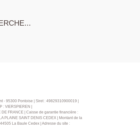
ERCHE...
t - 95300 Pontoise | Siret : 49829310900019 |
CP : VIERSPIEREN |
DE FRANCE | Caisse de garantie financière :
 LA PLAINE SAINT DENIS CEDEX | Montant de la
4505 La Baule Cedex | Adresse du site :