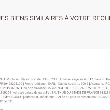
S BIENS SIMILAIRES À VOTRE RECH
LE Pontoise | Raison sociale : COURCEL | Adresse siège social : 12 place du Pon
20498293109 | Forme juridique : SARL | Capital social : 1 000 € | Assurance R
e : 2019-07-26 | Lieu de délivrance : 27 AVENUE DE FRIEDLAND 75008 PARIS ILE 
 41319158 | Adresse caisse de garantie : 8 AVENUE DU STADE DE FRANCE 93218
: MEDIMMOCONSO | Adresse du médiateur : 1 Allée du parc de Mesemena CS25222 4
28/05/2021