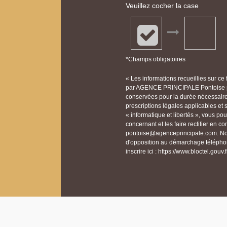
Veuillez cocher la case
*Champs obligatoires
« Les informations recueillies sur ce
par AGENCE PRINCIPALE Pontoise po
conservées pour la durée nécessaire à
prescriptions légales applicables et
« informatique et libertés », vous p
concernant et les faire rectifier e
pontoise@agenceprincipale.com. Nous
d'opposition au démarchage téléphon
inscrire ici : https://www.bloctel.gouv.f