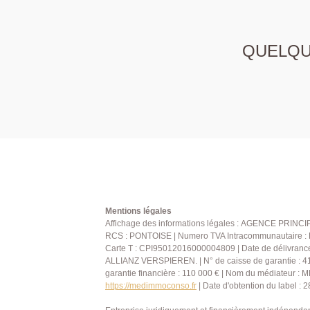
QUELQUE
Mentions légales
Affichage des informations légales : AGENCE PRINCIPA
RCS : PONTOISE | Numero TVA Intracommunautaire : FR
Carte T : CPI95012016000004809 | Date de délivranc
ALLIANZ VERSPIEREN. | N° de caisse de garantie :
garantie financière : 110 000 € | Nom du médiateur 
https://medimmoconso.fr
| Date d'obtention du label : 