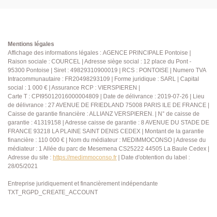
Mentions légales
Affichage des informations légales : AGENCE PRINCIPALE Pontoise |
Raison sociale : COURCEL | Adresse siège social : 12 place du Pont -
95300 Pontoise | Siret : 49829310900019 | RCS : PONTOISE | Numero TVA
Intracommunautaire : FR20498293109 | Forme juridique : SARL | Capital
social : 1 000 € | Assurance RCP : VIERSPIEREN |
Carte T : CPI95012016000004809 | Date de délivrance : 2019-07-26 | Lieu
de délivrance : 27 AVENUE DE FRIEDLAND 75008 PARIS ILE DE FRANCE |
Caisse de garantie financière : ALLIANZ VERSPIEREN. | N° de caisse de
garantie : 41319158 | Adresse caisse de garantie : 8 AVENUE DU STADE DE
FRANCE 93218 LA PLAINE SAINT DENIS CEDEX | Montant de la garantie
financière : 110 000 € | Nom du médiateur : MEDIMMOCONSO | Adresse du
médiateur : 1 Allée du parc de Mesemena CS25222 44505 La Baule Cedex |
Adresse du site :
https://medimmoconso.fr
| Date d'obtention du label :
28/05/2021
Entreprise juridiquement et financièrement indépendante
TXT_RGPD_CREATE_ACCOUNT