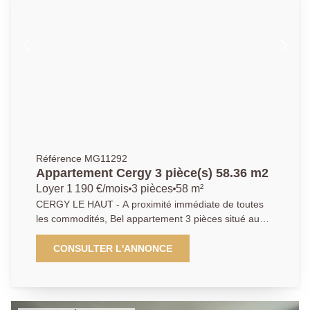
Libre le 20/08/2026 Loyer 1450 € dont 165 € de
charges (Ent. PC, eau froide + chaude, chauffage,
TOM) Honoraires 1010,24 € dont 233,31 € d'état des
lieux Dépôt de garantie 2570 € EXCLUSIVITE AP/MG
01 34 20 52 52
Référence MG11292
Appartement Cergy 3 pièce(s) 58.36 m2
Loyer 1 190 €/mois
3 pièces
58 m²
CERGY LE HAUT - A proximité immédiate de toutes
les commodités, Bel appartement 3 pièces situé au
2ème étage d'une résidence calme et sécurisée avec
ascenseur offrant, entrée, séjour avec cuisine US
CONSULTER L'ANNONCE
équipée ouvrant sur loggia, 2 chambres, salle de
bains avec WC, le plus une place de parking en sous-
sol. En parfait état, cet appartement saura vous
séduire. A visiter sans tarder. DPE C Libre Loyer 1