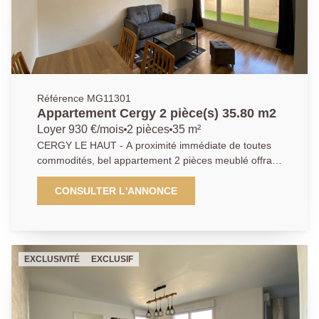
Référence MG11301
Appartement Cergy 2 pièce(s) 35.80 m2
Loyer 930 €/mois
2 pièces
35 m²
CERGY LE HAUT - A proximité immédiate de toutes
commodités, bel appartement 2 pièces meublé offrant
entrée avec placard, séjour ouvrant sur loggia, cuisine
aménagée et équipée, chambre avec placard, salle
CONSULTER L'ANNONCE
de bains avec WC. Pour compléter ce bien, une place
de parking en sous-sol. Bien agencé en parfait état et
idéalement situé ce bien saura vous séduire ! Pour les
plus réactifs ! DPE en cours Libre Loyer 930 € dont
EXCLUSIVITÉ
EXCLUSIF
107 € de charges (Ent. PC, eau froide, TOM)
Honoraires 577,09 € dont 108,47 € d'état des lieux
Dépôt de garantie 1 646 € EXCLUSIVITE AP/MG 01
34 20 52 52