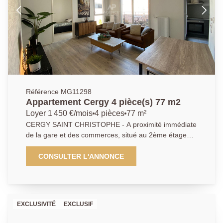
Référence MG11298
Appartement Cergy 4 pièce(s) 77 m2
Loyer 1 450 €/mois
4 pièces
77 m²
CERGY SAINT CHRISTOPHE - A proximité immédiate
de la gare et des commerces, situé au 2ème étage
d'une résidence sécurisée récente avec ascenseur,
bel appartement de 4 pièces meublé offrant une
CONSULTER L'ANNONCE
entrée, séjour/salle à manger avec cuisine aménagée
et équipée ouvrant sur balcon, 3 chambres
spacieuses, salle de bains avec WC. Pour compléter
ce bien, une place de parking en sous-sol. Idéalement
EXCLUSIVITÉ
EXCLUSIF
situé, lumineux et bien équipée cet appartement
saura vous séduire. Pour les plus réactifs ! DPE C