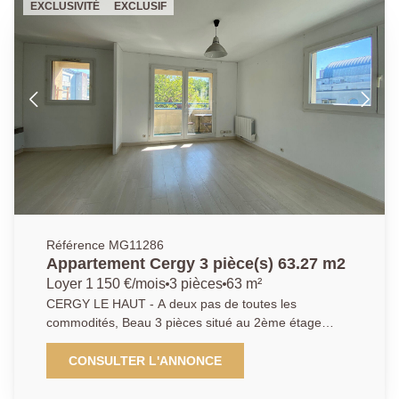
EXCLUSIVITÉ
EXCLUSIF
190 € dont 100 € de charges (Ent. PC,, eau froide,
TOM) Honoraires d'agence 765,68 € dont 176,83 €
d'état des lieux Dépôt de garantie 1 090 €
EXCLUSIVITE AP/MG 01 34 20 52 52
Référence MG11286
Appartement Cergy 3 pièce(s) 63.27 m2
Loyer 1 150 €/mois
3 pièces
63 m²
CERGY LE HAUT - A deux pas de toutes les
commodités, Beau 3 pièces situé au 2ème étage
d'une résidence sécurisée avec ascenseur offrant
entrée, séjour double ouvrant sur bacon, cuisine, 2
CONSULTER L'ANNONCE
chambres, salle de bains et WC séparés. Pour
compléter ce bien un box en sous-sol. Rare sur le