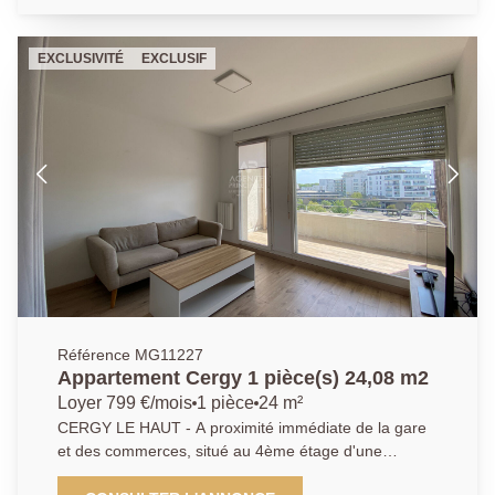
secteur pour les plus réactifs. DPE D Libre Loyer 1
150 € dont 170 € de charges (Ent. PC, eau froide)
EXCLUSIVITÉ
EXCLUSIF
Dépôt de garantie 980 € Honoraires d'agence 830,09
€ dont 191,70 € d'état des lieux EXCLUSIVITE AP/MG
01 34 20 52 52
Référence MG11227
Appartement Cergy 1 pièce(s) 24,08 m2
Loyer 799 €/mois
1 pièce
24 m²
CERGY LE HAUT - A proximité immédiate de la gare
et des commerces, situé au 4ème étage d'une
résidence sécurisée avec ascenseur, beau studio