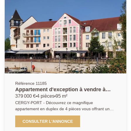
séjour lumineux avec balcon, salle à manger, cuisine
aménagée et équipée, 2 chambres confortables et
salle d'eau. Une cave et une place de parking en
sous-sol complètent ce bien. DPE: D - Agent
commercial - EXCLUSIVITÉ
Référence 11185
Appartement d'exception à vendre à
Cergy - Dernier étage avec vue
379 000 €
4 pièces
95 m²
imprenable
CERGY-PORT - Découvrez ce magnifique
appartement en duplex de 4 pièces vous offrant un
cadre de vie exceptionnel. Il comprend au premier
niveau un séjour lumineux et spacieux avec vue sur le
CONSULTER L'ANNONCE
port, une cuisine ouverte équipée et aménagée, une