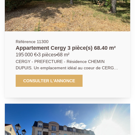
Référence 11300
Appartement Cergy 3 pièce(s) 68.40 m²
195 000 €
3 pièces
68 m²
CERGY - PREFECTURE - Résidence CHEMIN
DUPUIS. Un emplacement idéal au coeur de CERGY,
dans un cadre calme et verdoyant face au parc de la
Préfecture. Dans un immeuble de 3 étages avec les
CONSULTER L'ANNONCE
travaux de ravalement et isolation extérieure pris en
charge par le vendeur, appartement de 3 pièces
lumineux et fonctionnel, idéalement exposé offrant
entrée, séjour lumineux avec un grand balcon sans
vis-à-vis, cuisine aménagée et équipée, 2 chambres
et salle de bains. Une cave et une place de parking en
sous-sol complètent ce bien. A ne pas manquer ! DPE
: C. Agent commercial.