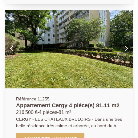
balcon sans aucun vis-à-vis, deux chambres, une
salle de bains. Possibilité de faire une troisième
chambre. Un box en sous-sol et une cave complètent
ce bien. Idéal pour une famille ou investisseur. DPE: D
Référence 11255
Appartement Cergy 4 pièce(s) 81.11 m2
216 500 €
4 pièces
81 m²
CERGY - LES CHÂTEAUX BRULOIRS - Dans une très
belle résidence très calme et arborée, au bord du bois
de Cergy et proche de toutes les commodités et