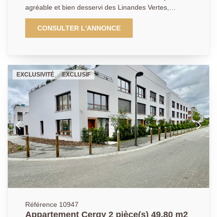
15/04, l'eau froide et l'eau chaude, l'entretien des
agréable et bien desservi des Linandes Vertes,
parties communes, ainsi que des espaces verts. DPE:
découvrez ce grand appartement de 4 pièces de
D - EXCLUSIVITÉ
89,23 m², idéal pour accueillir une famille ou réaliser
CONSULTER L'ANNONCE
un investissement locatif attractif. L'appartement offre
une entrée avec rangement, un vaste séjour lumineux
avec cuisine ouverte aménagée et équipée, parfait
pour partager des moments conviviaux. L'espace nuit
EXCLUSIVITÉ
EXCLUSIF
comprend trois chambres confortables, un coin
bureau aménagé, une salle de bains et une pièce de
rangement supplémentaire. Un box fermé vient
compléter ce bien. Pour les familles, la proximité des
écoles, parcs et commerces est un atout indéniable.
Pour les investisseurs, sa surface et sa disposition
offrent un fort potentiel. Une opportunité rare sur le
secteur. A visiter sans attendre ! DPE: En cours.
Référence 10947
Appartement Cergy 2 pièce(s) 49.80 m2