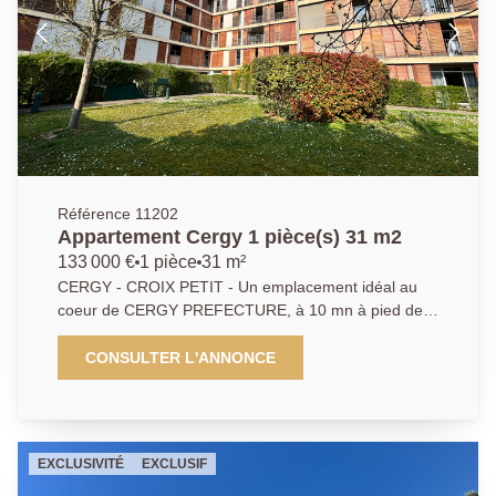
harmonieusement confort et praticité. DPE: En cours.
Référence 11202
Appartement Cergy 1 pièce(s) 31 m2
133 000 €
1 pièce
31 m²
CERGY - CROIX PETIT - Un emplacement idéal au
coeur de CERGY PREFECTURE, à 10 mn à pied de
la gare RER A et à 2 pas des grandes écoles, dans
une belle résidence de standing pour ce bel
CONSULTER L'ANNONCE
appartement studio de 31 m² idéalement agencé,
meublé, en parfait état comprenant une pièce
principale donnant sur un jardin clos à l'intérieur de la
résidence, cuisine, salle d'eau. Une place de parking
EXCLUSIVITÉ
EXCLUSIF
en sous-sol complète ce bien. VENDU LOUÉ. DPE: C