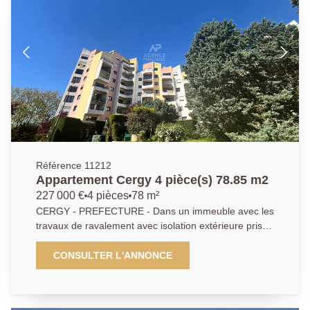
- Agent commercial - EXCLUSIVITÉ
Référence 11212
Appartement Cergy 4 pièce(s) 78.85 m2
227 000 €
4 pièces
78 m²
CERGY - PREFECTURE - Dans un immeuble avec les
travaux de ravalement avec isolation extérieure pris
en charge par le vendeur, dans la résidence très
calme et recherchée "Chemin Dupuis", face au parc
CONSULTER L'ANNONCE
de la préfecture, et à deux pas des commerces et de
la gare RER A, de beaux volumes pour cet
appartement 4 pièces en parfait état offrant entrée,