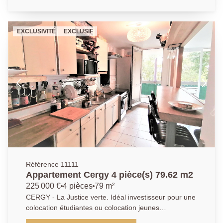
chambre avec placard et une salle d'eau moderne. A
l'étage vous trouverez 2 chambres claires et
agréables , une salle d'eau élégante, ainsi qu'une
EXCLUSIVITÉ
EXCLUSIF
mezzanine/bureau. Box fermé. Local vélo sécurisé.
Rare sur le marché. DPE: C.
Référence 11111
Appartement Cergy 4 pièce(s) 79.62 m2
225 000 €
4 pièces
79 m²
CERGY - La Justice verte. Idéal investisseur pour une
colocation étudiantes ou colocation jeunes
travailleurs. Superficie habitable de 80 M² 4 pièces.