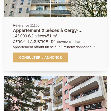
Référence 11165
Appartement 2 pièces à Cergy-
Préfecture
143 000 €
2 pièces
51 m²
CERGY - LA JUSTICE - Découvrez ce charmant
appartement offrant un séjour lumineux donnant sur
le balcon, une cuisine indépendante et aménagée,
une belle chambre et une salle de bains. Le plus: une
CONSULTER L'ANNONCE
cave pour un espace de rangement supplémentaire.
N'attendez plus pour visiter ce bien qui allie confort,
praticité et accessibilité. DPE: D.