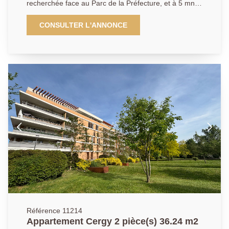
recherchée face au Parc de la Préfecture, et à 5 mn à
pied de la gare RER A et de tous commerces, dans
un immeuble ravalé avec isolation extérieure, un très
CONSULTER L'ANNONCE
bel appartement de 2 pièces avec un grand balcon,
offrant une magnifique vue et une bonne exposition,
comprenant entrée, séjour, cuisine équipée, chambre
et salle de bains. Une cave et une place de parking en
sous-sol complètent ce bien. LE COUP DE COEUR
ASSURÉ ! DPE: C - Agent commercial.
Référence 11214
Appartement Cergy 2 pièce(s) 36.24 m2