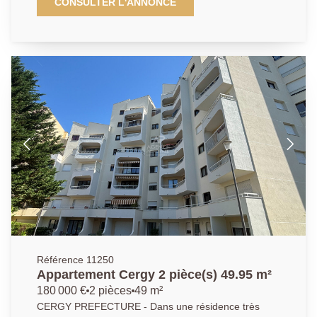
écoles, de très beaux volumes pour cet appartement
CONSULTER L'ANNONCE
de 4 pièces fonctionnel offrant entrée avec placard,
séjour double ouvrant sur balcon, cuisine équipée, 2
chambres et salle de bains. Parking. DPE: D. Agent
commercial.
Référence 11250
Appartement Cergy 2 pièce(s) 49.95 m²
180 000 €
2 pièces
49 m²
CERGY PREFECTURE - Dans une résidence très