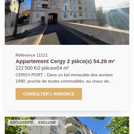
Référence 11121
Appartement Cergy 2 pièce(s) 54.29 m²
222 500 €
2 pièces
54 m²
CERGY-PORT - Dans un bel immeuble des années
1990, proche de toutes commodités, au coeur de
Port-Cergy et donnant sur la Marina, appartement
d'environ 54 m², unique sur le secteur, vous charmera
CONSULTER L'ANNONCE
sans aucun doute. Il comprend une entrée, une
cuisine aménagée et équipée, un séjour lumineux à
double exposition Sud-ouest avec loggia sans aucun
vis-à-vis, une chambre avec placard et une salle de
EXCLUSIVITÉ
EXCLUSIF
bains. Une place de parking au sous-sol complète ce
bien. DPE: D.