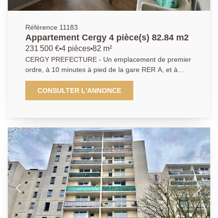
Référence 11183
Appartement Cergy 4 pièce(s) 82.84 m2
231 500 €
4 pièces
82 m²
CERGY PREFECTURE - Un emplacement de premier
ordre, à 10 minutes à pied de la gare RER A, et à
deux pas des universités et des écoles, dans une
belle résidence verdoyante, de belles prestations pour
CONSULTER L'ANNONCE
cet appartement de 4 pièces à la décoration soignée
offrant une belle entrée avec placard, séjour lumineux
sur balcon, grande cuisine équipée avec coin repas, 3
chambres dont une avec dressing, salle de bains et
cellier indépendant. Parking en sous-sol. Local à
vélos/poussettes en commun et sécurisé. Aucun vis à
vis. Agent commercial - DPE: E