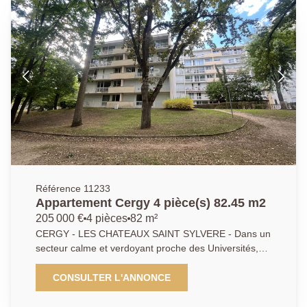
offrant une vue dégagée. DPE: En cours -
EXCLUSIVITÉ
Référence 11233
Appartement Cergy 4 pièce(s) 82.45 m2
205 000 €
4 pièces
82 m²
CERGY - LES CHATEAUX SAINT SYLVERE - Dans un
secteur calme et verdoyant proche des Universités,
des transports et des commodités, appartement de 4
pièces aux beaux volumes offrant une entrée, une
CONSULTER L'ANNONCE
cuisine indépendante aménagée et équipée, un
double séjour lumineux avec salle à manger et un