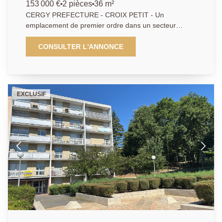
153 000 €
2 pièces
36 m²
CERGY PREFECTURE - CROIX PETIT - Un
emplacement de premier ordre dans un secteur
calme et verdoyant, à deux pas des commodités,
grandes écoles, commerces et gare RER A, pour ce
CONSULTER L'ANNONCE
bel appartement de 2 pièces parfaitement agencé
dans un bel immeuble de standing avec ascenseur.
Cet appartement très lumineux au 5ème étage vous
offre un séjour donnant sur un grand balcon, grande
EXCLUSIF
cuisine US récente et équipée, chambre, salle d'eau.
Emplacement de parking en sous-sol. LE COUP DE
COEUR ASSURE ! DPE: En cours - Agent commercial