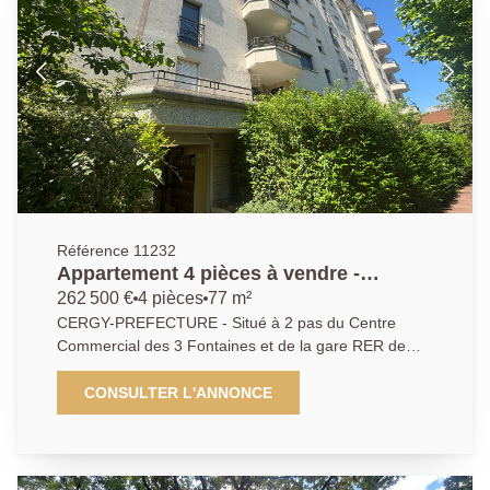
Référence 11232
Appartement 4 pièces à vendre -
Dernier étage avec balcon à Cergy
262 500 €
4 pièces
77 m²
Préfecture
CERGY-PREFECTURE - Situé à 2 pas du Centre
Commercial des 3 Fontaines et de la gare RER de
Cergy Préfecture, découvrez ce superbe appartement
de 4 pièces de 77,08 m² au 6ème et dernier étage
CONSULTER L'ANNONCE
d'une résidence avec ascenseur. Ce bien lumineux
vous offre un agréable séjour ainsi qu'une grande
cuisine ouverte équipée et aménagée, 3 chambres
spacieuses, une salle de bains ainsi qu'un balcon