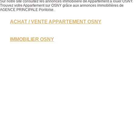
Sur notre site consultez les annonces immobilière de Appartement à louer OSNY.
Trouvez votre Appartement sur OSNY grâce aux annonces immobilières de
AGENCE PRINCIPALE Pontoise.
ACHAT / VENTE APPARTEMENT OSNY
IMMOBILIER OSNY
Nous n'avons pas de biens à vous proposer dans la
catégoriepour le moment, plusieurs options s'offrent à
E
vous :
E
PROP
ALERTEZ-MOI SUR CES CRITÈRES DE
RECHERCHE.
CO
TRANSMETTEZ-NOUS VOTRE DEMANDE