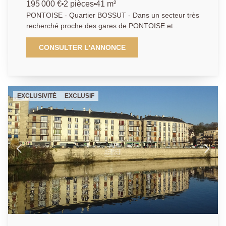
m²
195 000 €
2 pièces
41 m²
PONTOISE - Quartier BOSSUT - Dans un secteur très
recherché proche des gares de PONTOISE et
CERGY, bel appartement de 2 pièces récent dans une
résidence de standing sécurisée offrant entrée,
CONSULTER L'ANNONCE
cuisine aménagée et équipée ouverte sur séjour,
chambre et salle de bains. Une place de parking en
sous-sol et un jardin avec terrasse complètent ce
bien. RARE SUR LE MARCHÉ ! DPE: B - Agent
EXCLUSIVITÉ
EXCLUSIF
commercial.