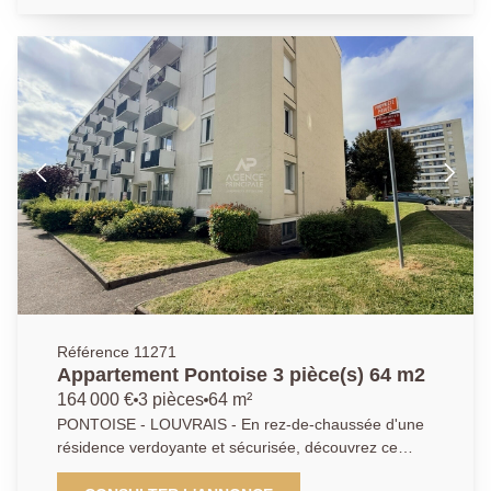
équipée, une suite parentale avec salle de bains, 2
chambres et salle d'eau. 2 emplacements de parking
en sous-sol. Agencement idéal. Aucun travaux à
prévoir. LE COUP DE COEUR ASSURÉ ! DPE: C.
Agent commercial.
Référence 11271
Appartement Pontoise 3 pièce(s) 64 m2
164 000 €
3 pièces
64 m²
PONTOISE - LOUVRAIS - En rez-de-chaussée d'une
résidence verdoyante et sécurisée, découvrez ce
charmant appartement de 3 pièces offrant un grand