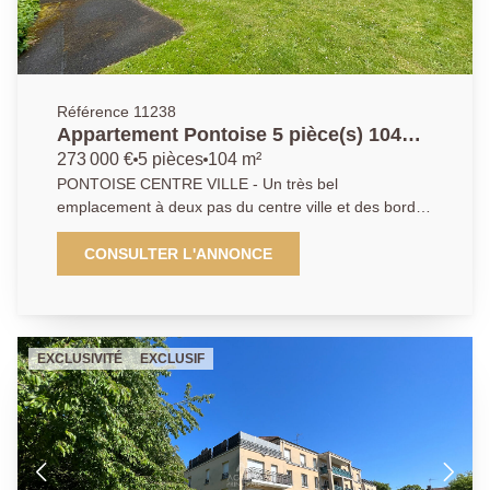
Référence 11238
Appartement Pontoise 5 pièce(s) 104
m2 - Centre ville gare
273 000 €
5 pièces
104 m²
PONTOISE CENTRE VILLE - Un très bel
emplacement à deux pas du centre ville et des bords
de l'Oise, à 3 minutes à pied de la gare, dans une très
belle résidence fermée et verdoyante, pour cet
CONSULTER L'ANNONCE
appartement 5 pièces en duplex en dernier étage
offrant une très belle vue dégagée, une parfaite
exposition traversante, aucun vis à vis et le
compromis entre l'appartement et la maison. Cet
EXCLUSIVITÉ
EXCLUSIF
appartement d'une surface rare pour un appartement
de 104 m² , comprend une entrée, un beau séjour
lumineux donnant sur un balcon, cuisine récente et
équipée sur balcon, chambre parentale avec salle de
bains, deux autres chambres, possibilité d'en
aménager une quatrième, salle d'eau. Une belle