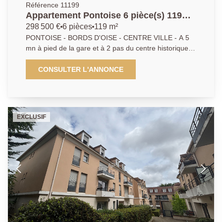
Référence 11199
Appartement Pontoise 6 pièce(s) 119
m2
298 500 €
6 pièces
119 m²
PONTOISE - BORDS D'OISE - CENTRE VILLE - A 5
mn à pied de la gare et à 2 pas du centre historique,
de beaux volumes pour cet appartement unique en
parfait état de 119 m² au 5ème étage avec ascenseur
CONSULTER L'ANNONCE
offrant un grand séjour ouvrant sur balcon à la vue
dégagée et idéalement exposé, cuisine équipée avec
cellier, 4 chambres et 2 salles d'eau. Une place de
parking et 2 caves complètent ce bien. RARE A LA
EXCLUSIF
VENTE - DPE: D - Agent commercial - EXCLUSIVITÉ