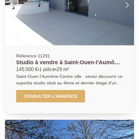
Référence 11291
Studio à vendre à Saint-Ouen-l'Aumône
- Dernier étage avec terrasse
145 000 €
1 pièce
29 m²
Saint-Ouen l'Aumône-Centre ville : venez découvrir ce
superbe studio situé au 4ème et dernier étage d'une
résidence récente construite en 2015 de très bon
standing avec ascenseur. Ce bien lumineux comprend
CONSULTER L'ANNONCE
une pièce principale, une salle d'eau, un WC , et
surtout une magnifique TERRASSE de 33m² . Deux
places de parking viennent compléter ce bien. Ne
passez pas à coté d'un bien UNIQUE situé dans un
quartier agréable vous offrant un lieu de vie
confortable et agréable avec ce bien et sa terrasse.