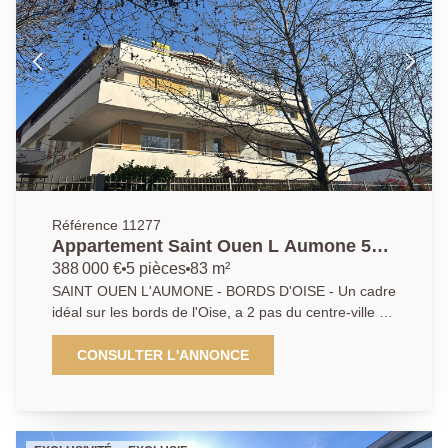
DPE : C - EXCLUSIVITE A.P.
Référence 11277
Appartement Saint Ouen L Aumone 5
pièce(s) 83.40 m2 - Dernier étage avec
388 000 €
5 pièces
83 m²
terrasse de 52m²
SAINT OUEN L'AUMONE - BORDS D'OISE - Un cadre
idéal sur les bords de l'Oise, a 2 pas du centre-ville et
des 2 gares, dans un très bel immeuble de standing
récent avec ascenseur, un magnifique appartement
CONSULTER L'ANNONCE
en dernier étage offrant une terrasse de 52 m² face à
l'Oise sans vis-à-vis, comprenant entrée avec placard,
grande cuisine américaine aménagée et équipée de
qualité, beau séjour lumineux donnant sur la terrasse,