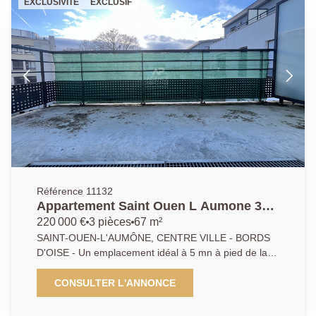
EXCLUSIVITÉ
EXCLUSIF
3 chambres, salle de bains, salle d'eau. 3 places de
parking en sous-sol. Nombreux rangements. Belles
prestations. UNIQUE. RARE SUR LE SECTEUR !
DPE: En cours. Agent commercial
Référence 11132
Appartement Saint Ouen L Aumone 3
pièce(s) 67.90 m²
220 000 €
3 pièces
67 m²
SAINT-OUEN-L'AUMÔNE, CENTRE VILLE - BORDS
D'OISE - Un emplacement idéal à 5 mn à pied de la
gare au sein d'un immeuble sécurisé construit en
2016 avec ascenseur, pour cet appartement de 3
CONSULTER L'ANNONCE
pièces lumineux et confortable, offrant un cadre de vie
agréable et paisible. L'appartement se compose d'un