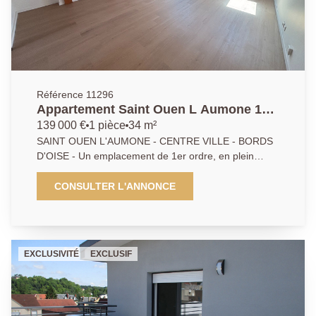
Référence 11296
Appartement Saint Ouen L Aumone 1
pièce(s) 34 m2
139 000 €
1 pièce
34 m²
SAINT OUEN L'AUMONE - CENTRE VILLE - BORDS
D'OISE - Un emplacement de 1er ordre, en plein
coeur du Centre-ville et à 2 pas des bords de l'Oise,
pour cet appartement, en dernier étage avec terrasse
CONSULTER L'ANNONCE
sans vis-à-vis et idéalement exposée, offrant
beaucoup de cachet comprenant une pièce principale
, un bel espace cuisine aménagée et salle d'eau avec
WC. DPE: En cours - EXCLUSIVITÉ
EXCLUSIVITÉ
EXCLUSIF