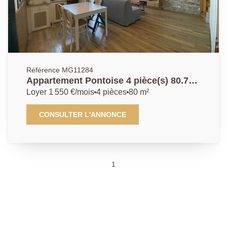
Référence MG11284
Appartement Pontoise 4 pièce(s) 80.74
m2
Loyer 1 550 €/mois
4 pièces
80 m²
CONSULTER L'ANNONCE
1